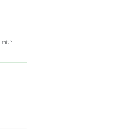
d mit
*