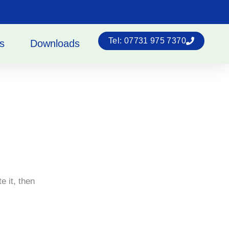
Tel: 07731 975 7370
s
Downloads
te it, then