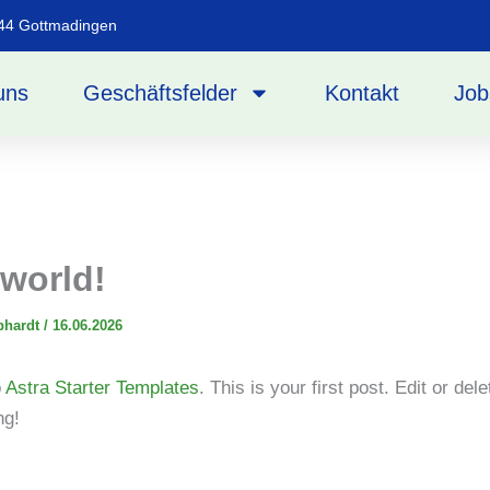
244 Gottmadingen
uns
Geschäftsfelder
Kontakt
Job
 world!
bhardt
/
16.06.2026
o
Astra Starter Templates
. This is your first post. Edit or dele
ng!